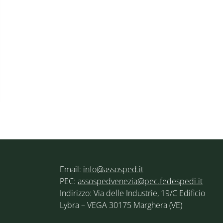
Email:
info@assosped.it
PEC:
assospedvenezia@pec.fedespedi.it
Indirizzo: Via delle Industrie, 19/C Edificio
Lybra – VEGA 30175 Marghera (VE)