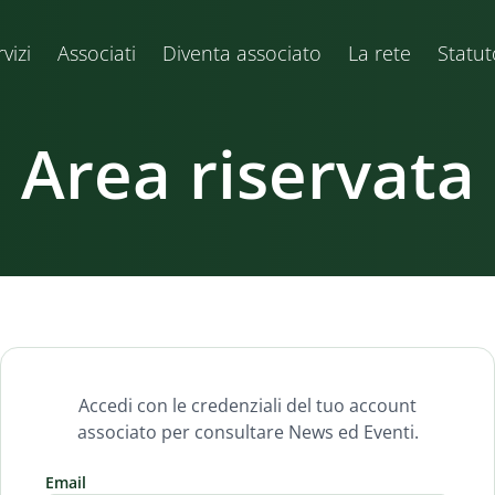
vizi
Associati
Diventa associato
La rete
Statut
Area riservata
Accedi con le credenziali del tuo account
associato per consultare News ed Eventi.
Email