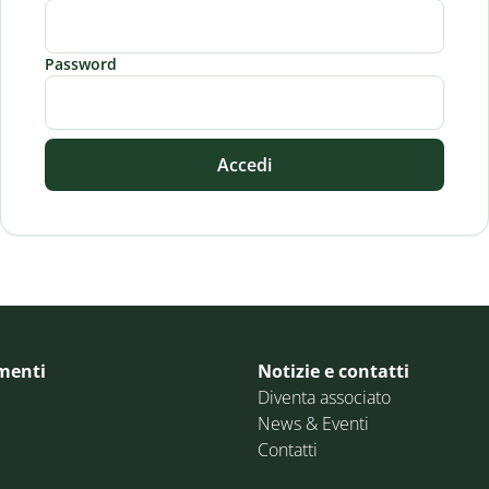
Password
Accedi
menti
Notizie e contatti
Diventa associato
News & Eventi
Contatti