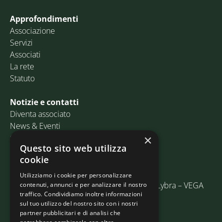
Approfondimenti
Associazione
Servizi
Associati
La rete
Statuto
Notizie e contatti
Diventa associato
News & Eventi
Contatti
×
Questo sito web utilizza
cookie
Email:
info@assosped.it
PEC:
assospedvenezia@pec.fedespedi.it
Utilizziamo i cookie per personalizzare
Indirizzo: Via delle Industrie, 19/C Edificio Lybra – VEGA
contenuti, annunci e per analizzare il nostro
traffico. Condividiamo inoltre informazioni
30175 Marghera (VE)
sul tuo utilizzo del nostro sito con i nostri
partner pubblicitari e di analisi che