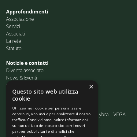
Approfondimenti
Associazione
Servizi
Associati
La rete
Statuto
Notizie e contatti
Diventa associato
News & Eventi
Contatti
×
Questo sito web utilizza
cookie
Email:
info@assosped.it
PEC:
assospedvenezia@pec.fedespedi.it
Utilizziamo i cookie per personalizzare
Indirizzo: Via delle Industrie, 19/C Edificio Lybra – VEGA
contenuti, annunci e per analizzare il nostro
traffico. Condividiamo inoltre informazioni
30175 Marghera (VE)
sul tuo utilizzo del nostro sito con i nostri
partner pubblicitari e di analisi che