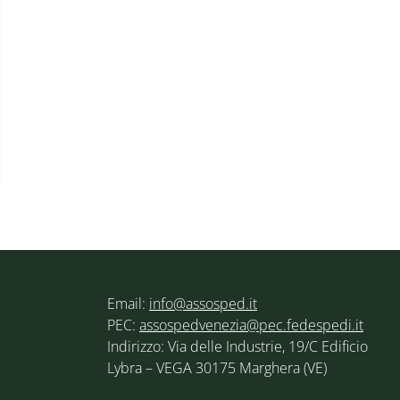
Email:
info@assosped.it
PEC:
assospedvenezia@pec.fedespedi.it
Indirizzo: Via delle Industrie, 19/C Edificio
Lybra – VEGA 30175 Marghera (VE)