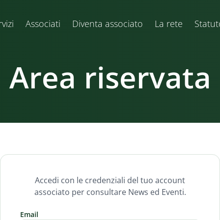
vizi
Associati
Diventa associato
La rete
Statut
Area riservata
Accedi con le credenziali del tuo account
associato per consultare News ed Eventi.
Email