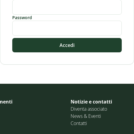
Password
Accedi
menti
Notizie e contatti
Diventa associato
News & Eventi
Contatti