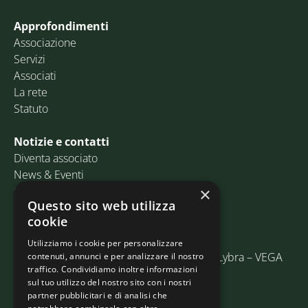
Approfondimenti
Associazione
Servizi
Associati
La rete
Statuto
Notizie e contatti
Diventa associato
News & Eventi
Contatti
×
Questo sito web utilizza
cookie
Email:
info@assosped.it
PEC:
assospedvenezia@pec.fedespedi.it
Utilizziamo i cookie per personalizzare
Indirizzo: Via delle Industrie, 19/C Edificio Lybra – VEGA
contenuti, annunci e per analizzare il nostro
traffico. Condividiamo inoltre informazioni
30175 Marghera (VE)
sul tuo utilizzo del nostro sito con i nostri
partner pubblicitari e di analisi che