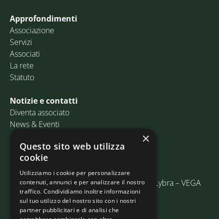
Approfondimenti
Associazione
Servizi
Associati
La rete
Statuto
Notizie e contatti
Diventa associato
News & Eventi
Contatti
×
Questo sito web utilizza
cookie
Email:
info@assosped.it
PEC:
assospedvenezia@pec.fedespedi.it
Utilizziamo i cookie per personalizzare
Indirizzo: Via delle Industrie, 19/C Edificio Lybra – VEGA
contenuti, annunci e per analizzare il nostro
traffico. Condividiamo inoltre informazioni
30175 Marghera (VE)
sul tuo utilizzo del nostro sito con i nostri
partner pubblicitari e di analisi che