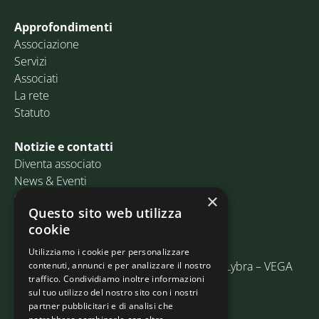
Approfondimenti
Associazione
Servizi
Associati
La rete
Statuto
Notizie e contatti
Diventa associato
News & Eventi
Contatti
×
Questo sito web utilizza
cookie
Email:
info@assosped.it
PEC:
assospedvenezia@pec.fedespedi.it
Utilizziamo i cookie per personalizzare
Indirizzo: Via delle Industrie, 19/C Edificio Lybra – VEGA
contenuti, annunci e per analizzare il nostro
traffico. Condividiamo inoltre informazioni
30175 Marghera (VE)
sul tuo utilizzo del nostro sito con i nostri
partner pubblicitari e di analisi che