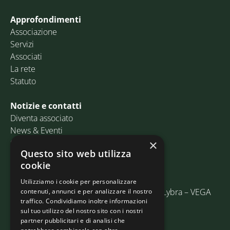
Approfondimenti
Associazione
Servizi
Associati
La rete
Statuto
Notizie e contatti
Diventa associato
News & Eventi
Contatti
×
Questo sito web utilizza
cookie
Email:
info@assosped.it
PEC:
assospedvenezia@pec.fedespedi.it
Utilizziamo i cookie per personalizzare
Indirizzo: Via delle Industrie, 19/C Edificio Lybra – VEGA
contenuti, annunci e per analizzare il nostro
traffico. Condividiamo inoltre informazioni
30175 Marghera (VE)
sul tuo utilizzo del nostro sito con i nostri
partner pubblicitari e di analisi che