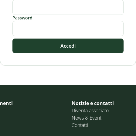
Password
Accedi
menti
Notizie e contatti
Diventa associato
News & Eventi
Contatti