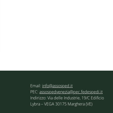
Email:
info@assosped.it
PEC:
assospedvenezia@pec.fedespedi.it
Indirizzo: Via delle Industrie, 19/C Edificio
Lybra – VEGA 30175 Marghera (VE)