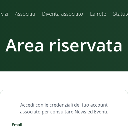
vizi
Associati
Diventa associato
La rete
Statut
Area riservata
Accedi con le credenziali del tuo account
associato per consultare News ed Eventi.
Email