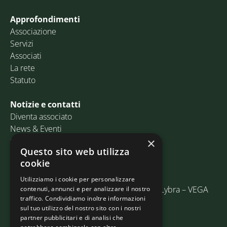
Approfondimenti
Associazione
Servizi
Associati
La rete
Statuto
Notizie e contatti
Diventa associato
News & Eventi
Contatti
×
Questo sito web utilizza
cookie
Email:
info@assosped.it
PEC:
assospedvenezia@pec.fedespedi.it
Utilizziamo i cookie per personalizzare
Indirizzo: Via delle Industrie, 19/C Edificio Lybra – VEGA
contenuti, annunci e per analizzare il nostro
traffico. Condividiamo inoltre informazioni
30175 Marghera (VE)
sul tuo utilizzo del nostro sito con i nostri
partner pubblicitari e di analisi che