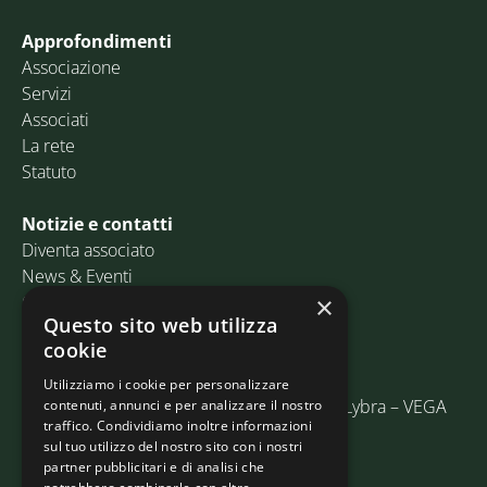
Approfondimenti
Associazione
Servizi
Associati
La rete
Statuto
Notizie e contatti
Diventa associato
News & Eventi
Contatti
×
Questo sito web utilizza
cookie
Email:
info@assosped.it
PEC:
assospedvenezia@pec.fedespedi.it
Utilizziamo i cookie per personalizzare
Indirizzo: Via delle Industrie, 19/C Edificio Lybra – VEGA
contenuti, annunci e per analizzare il nostro
traffico. Condividiamo inoltre informazioni
30175 Marghera (VE)
sul tuo utilizzo del nostro sito con i nostri
partner pubblicitari e di analisi che