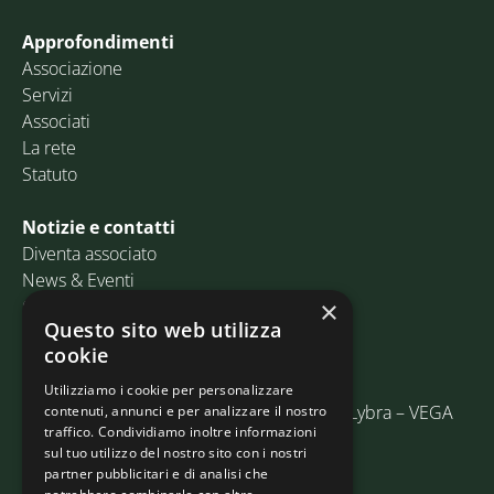
Approfondimenti
Associazione
Servizi
Associati
La rete
Statuto
Notizie e contatti
Diventa associato
News & Eventi
Contatti
×
Questo sito web utilizza
cookie
Email:
info@assosped.it
PEC:
assospedvenezia@pec.fedespedi.it
Utilizziamo i cookie per personalizzare
Indirizzo: Via delle Industrie, 19/C Edificio Lybra – VEGA
contenuti, annunci e per analizzare il nostro
traffico. Condividiamo inoltre informazioni
30175 Marghera (VE)
sul tuo utilizzo del nostro sito con i nostri
partner pubblicitari e di analisi che