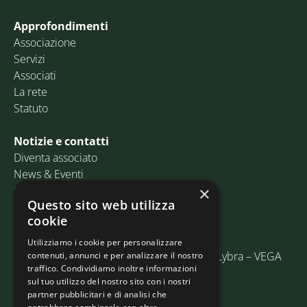
Approfondimenti
Associazione
Servizi
Associati
La rete
Statuto
Notizie e contatti
Diventa associato
News & Eventi
Contatti
×
Questo sito web utilizza
cookie
Email:
info@assosped.it
PEC:
assospedvenezia@pec.fedespedi.it
Utilizziamo i cookie per personalizzare
Indirizzo: Via delle Industrie, 19/C Edificio Lybra – VEGA
contenuti, annunci e per analizzare il nostro
traffico. Condividiamo inoltre informazioni
30175 Marghera (VE)
sul tuo utilizzo del nostro sito con i nostri
partner pubblicitari e di analisi che