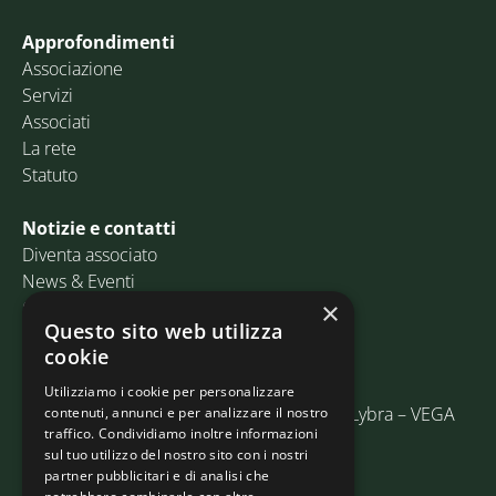
Approfondimenti
Associazione
Servizi
Associati
La rete
Statuto
Notizie e contatti
Diventa associato
News & Eventi
Contatti
×
Questo sito web utilizza
cookie
Email:
info@assosped.it
PEC:
assospedvenezia@pec.fedespedi.it
Utilizziamo i cookie per personalizzare
Indirizzo: Via delle Industrie, 19/C Edificio Lybra – VEGA
contenuti, annunci e per analizzare il nostro
traffico. Condividiamo inoltre informazioni
30175 Marghera (VE)
sul tuo utilizzo del nostro sito con i nostri
partner pubblicitari e di analisi che