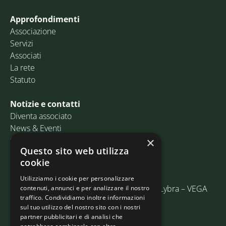
Approfondimenti
Associazione
Servizi
Associati
La rete
Statuto
Notizie e contatti
Diventa associato
News & Eventi
Contatti
×
Questo sito web utilizza
cookie
Email:
info@assosped.it
PEC:
assospedvenezia@pec.fedespedi.it
Utilizziamo i cookie per personalizzare
Indirizzo: Via delle Industrie, 19/C Edificio Lybra – VEGA
contenuti, annunci e per analizzare il nostro
traffico. Condividiamo inoltre informazioni
30175 Marghera (VE)
sul tuo utilizzo del nostro sito con i nostri
partner pubblicitari e di analisi che