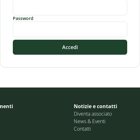
Password
Accedi
menti
Notizie e contatti
Diventa associato
News & Eventi
Contatti