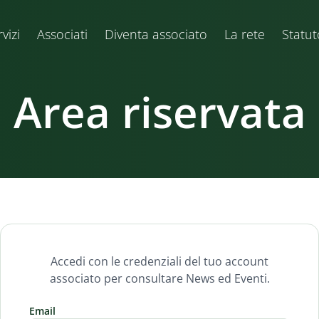
vizi
Associati
Diventa associato
La rete
Statut
Area riservata
Accedi con le credenziali del tuo account
associato per consultare News ed Eventi.
Email