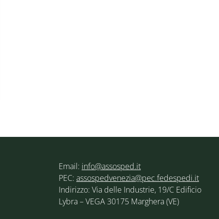
Email:
info@assosped.it
PEC:
assospedvenezia@pec.fedespedi.it
Indirizzo: Via delle Industrie, 19/C Edificio
Lybra – VEGA 30175 Marghera (VE)