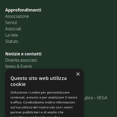
Approfondimenti
Associazione
Servizi
Associati
La rete
Statuto
Notizie e contatti
Diventa associato
News & Eventi
Contatti
×
Questo sito web utilizza
cookie
Email:
info@assosped.it
PEC:
assospedvenezia@pec.fedespedi.it
Utilizziamo i cookie per personalizzare
Indirizzo: Via delle Industrie, 19/C Edificio Lybra – VEGA
contenuti, annunci e per analizzare il nostro
traffico. Condividiamo inoltre informazioni
30175 Marghera (VE)
sul tuo utilizzo del nostro sito con i nostri
partner pubblicitari e di analisi che