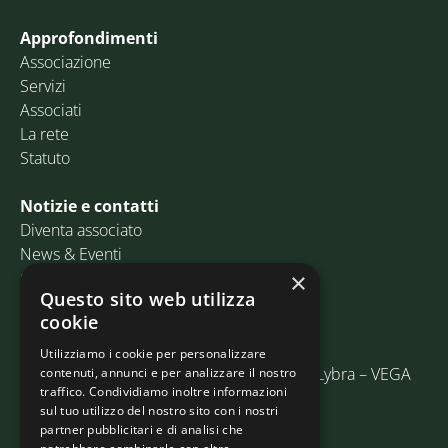
Approfondimenti
Associazione
Servizi
Associati
La rete
Statuto
Notizie e contatti
Diventa associato
News & Eventi
Contatti
×
Questo sito web utilizza
cookie
Email:
info@assosped.it
PEC:
assospedvenezia@pec.fedespedi.it
Utilizziamo i cookie per personalizzare
Indirizzo: Via delle Industrie, 19/C Edificio Lybra – VEGA
contenuti, annunci e per analizzare il nostro
traffico. Condividiamo inoltre informazioni
30175 Marghera (VE)
sul tuo utilizzo del nostro sito con i nostri
partner pubblicitari e di analisi che