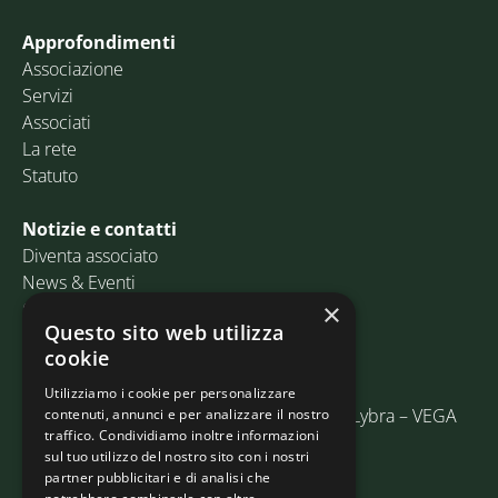
Approfondimenti
Associazione
Servizi
Associati
La rete
Statuto
Notizie e contatti
Diventa associato
News & Eventi
Contatti
×
Questo sito web utilizza
cookie
Email:
info@assosped.it
PEC:
assospedvenezia@pec.fedespedi.it
Utilizziamo i cookie per personalizzare
Indirizzo: Via delle Industrie, 19/C Edificio Lybra – VEGA
contenuti, annunci e per analizzare il nostro
traffico. Condividiamo inoltre informazioni
30175 Marghera (VE)
sul tuo utilizzo del nostro sito con i nostri
partner pubblicitari e di analisi che