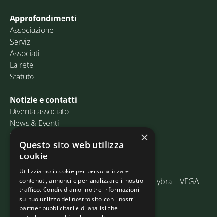
Approfondimenti
Associazione
Servizi
Associati
La rete
Statuto
Notizie e contatti
Diventa associato
News & Eventi
Contatti
×
Questo sito web utilizza
cookie
Email:
info@assosped.it
PEC:
assospedvenezia@pec.fedespedi.it
Utilizziamo i cookie per personalizzare
Indirizzo: Via delle Industrie, 19/C Edificio Lybra – VEGA
contenuti, annunci e per analizzare il nostro
traffico. Condividiamo inoltre informazioni
30175 Marghera (VE)
sul tuo utilizzo del nostro sito con i nostri
partner pubblicitari e di analisi che