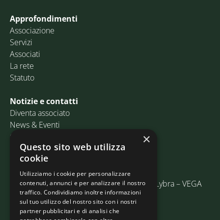
Approfondimenti
Associazione
Servizi
Associati
La rete
Statuto
Notizie e contatti
Diventa associato
News & Eventi
Contatti
×
Questo sito web utilizza
cookie
Email:
info@assosped.it
PEC:
assospedvenezia@pec.fedespedi.it
Utilizziamo i cookie per personalizzare
Indirizzo: Via delle Industrie, 19/C Edificio Lybra – VEGA
contenuti, annunci e per analizzare il nostro
traffico. Condividiamo inoltre informazioni
30175 Marghera (VE)
sul tuo utilizzo del nostro sito con i nostri
partner pubblicitari e di analisi che