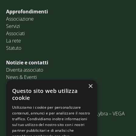
Approfondimenti
Associazione
Servizi
Associati
La rete
Statuto
Notizie e contatti
Diventa associato
News & Eventi
Contatti
×
Questo sito web utilizza
cookie
Email:
info@assosped.it
PEC:
assospedvenezia@pec.fedespedi.it
Utilizziamo i cookie per personalizzare
Indirizzo: Via delle Industrie, 19/C Edificio Lybra – VEGA
contenuti, annunci e per analizzare il nostro
traffico. Condividiamo inoltre informazioni
30175 Marghera (VE)
sul tuo utilizzo del nostro sito con i nostri
partner pubblicitari e di analisi che