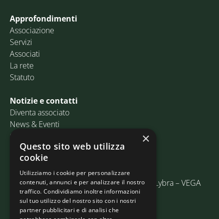
Approfondimenti
Associazione
Servizi
Associati
La rete
Statuto
Notizie e contatti
Diventa associato
News & Eventi
Contatti
×
Questo sito web utilizza
cookie
Email:
info@assosped.it
PEC:
assospedvenezia@pec.fedespedi.it
Utilizziamo i cookie per personalizzare
Indirizzo: Via delle Industrie, 19/C Edificio Lybra – VEGA
contenuti, annunci e per analizzare il nostro
traffico. Condividiamo inoltre informazioni
30175 Marghera (VE)
sul tuo utilizzo del nostro sito con i nostri
partner pubblicitari e di analisi che