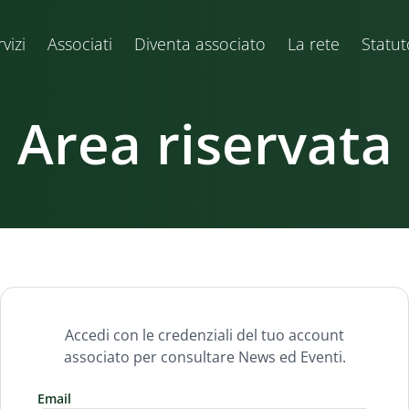
vizi
Associati
Diventa associato
La rete
Statut
Area riservata
Accedi con le credenziali del tuo account
associato per consultare News ed Eventi.
Email