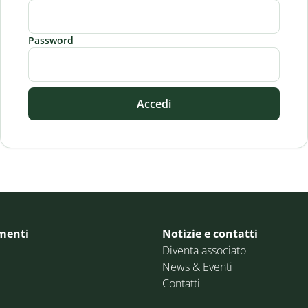
Password
Accedi
menti
Notizie e contatti
Diventa associato
News & Eventi
Contatti