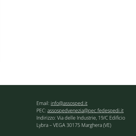
Email:
info@assosped.it
PEC:
assospedvenezia@pec.fedespedi.it
Indirizzo: Via delle Industrie, 19/C Edificio
Lybra – VEGA 30175 Marghera (VE)