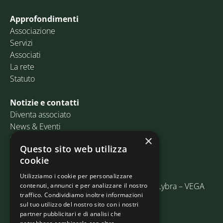
Approfondimenti
Associazione
Servizi
Associati
La rete
Statuto
Notizie e contatti
Diventa associato
News & Eventi
Contatti
×
Questo sito web utilizza
cookie
Email:
info@assosped.it
PEC:
assospedvenezia@pec.fedespedi.it
Utilizziamo i cookie per personalizzare
Indirizzo: Via delle Industrie, 19/C Edificio Lybra – VEGA
contenuti, annunci e per analizzare il nostro
traffico. Condividiamo inoltre informazioni
30175 Marghera (VE)
sul tuo utilizzo del nostro sito con i nostri
partner pubblicitari e di analisi che