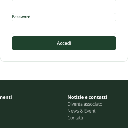
Password
Accedi
menti
Notizie e contatti
Diventa associato
News & Eventi
Contatti