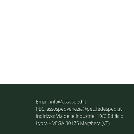
Email:
info@assosped.it
PEC:
assospedvenezia@pec.fedespedi.it
Indirizzo: Via delle Industrie, 19/C Edificio
Lybra – VEGA 30175 Marghera (VE)