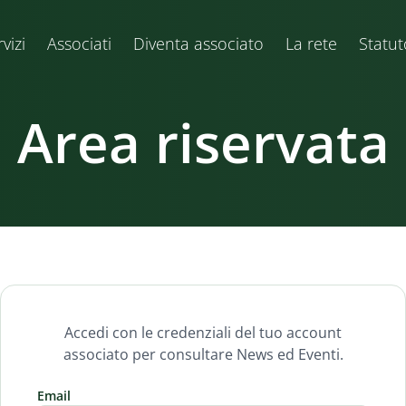
vizi
Associati
Diventa associato
La rete
Statut
Area riservata
Accedi con le credenziali del tuo account
associato per consultare News ed Eventi.
Email