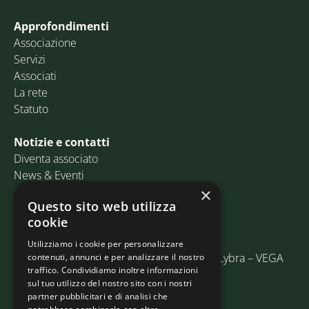
Approfondimenti
Associazione
Servizi
Associati
La rete
Statuto
Notizie e contatti
Diventa associato
News & Eventi
Contatti
×
Questo sito web utilizza
cookie
Email:
info@assosped.it
PEC:
assospedvenezia@pec.fedespedi.it
Utilizziamo i cookie per personalizzare
Indirizzo: Via delle Industrie, 19/C Edificio Lybra – VEGA
contenuti, annunci e per analizzare il nostro
traffico. Condividiamo inoltre informazioni
30175 Marghera (VE)
sul tuo utilizzo del nostro sito con i nostri
partner pubblicitari e di analisi che