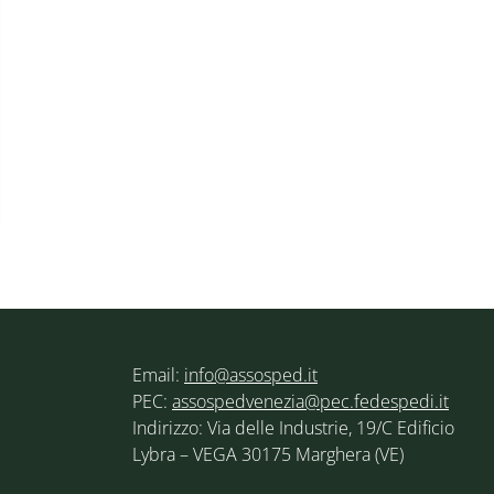
Email:
info@assosped.it
PEC:
assospedvenezia@pec.fedespedi.it
Indirizzo: Via delle Industrie, 19/C Edificio
Lybra – VEGA 30175 Marghera (VE)