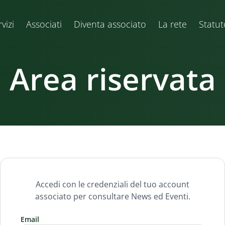
vizi
Associati
Diventa associato
La rete
Statut
Area riservata
Accedi con le credenziali del tuo account
associato per consultare News ed Eventi.
Email