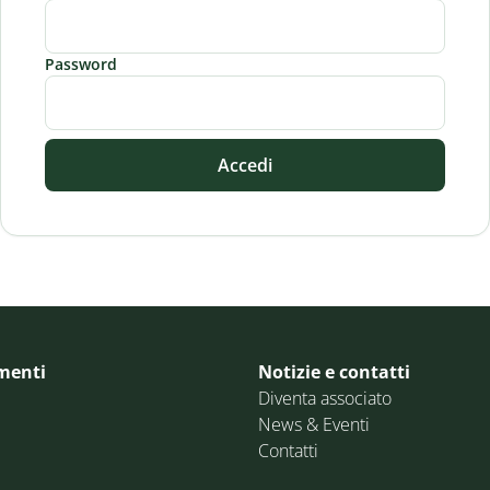
Password
Accedi
menti
Notizie e contatti
Diventa associato
News & Eventi
Contatti