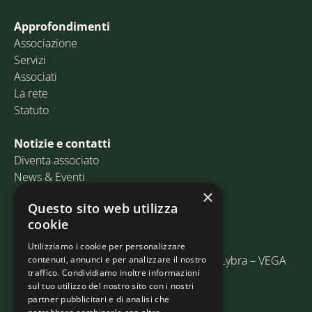
Approfondimenti
Associazione
Servizi
Associati
La rete
Statuto
Notizie e contatti
Diventa associato
News & Eventi
Contatti
×
Questo sito web utilizza
cookie
Email:
info@assosped.it
PEC:
assospedvenezia@pec.fedespedi.it
Utilizziamo i cookie per personalizzare
Indirizzo: Via delle Industrie, 19/C Edificio Lybra – VEGA
contenuti, annunci e per analizzare il nostro
traffico. Condividiamo inoltre informazioni
30175 Marghera (VE)
sul tuo utilizzo del nostro sito con i nostri
partner pubblicitari e di analisi che