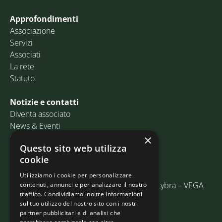
Approfondimenti
Associazione
Servizi
Associati
La rete
Statuto
Notizie e contatti
Diventa associato
News & Eventi
Contatti
×
Questo sito web utilizza
cookie
Email:
info@assosped.it
PEC:
assospedvenezia@pec.fedespedi.it
Utilizziamo i cookie per personalizzare
Indirizzo: Via delle Industrie, 19/C Edificio Lybra – VEGA
contenuti, annunci e per analizzare il nostro
traffico. Condividiamo inoltre informazioni
30175 Marghera (VE)
sul tuo utilizzo del nostro sito con i nostri
partner pubblicitari e di analisi che