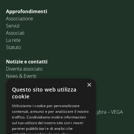
Approfondimenti
Associazione
Servizi
Associati
La rete
Statuto
Notizie e contatti
Diventa associato
News & Eventi
Contatti
×
Questo sito web utilizza
cookie
Email:
info@assosped.it
PEC:
assospedvenezia@pec.fedespedi.it
Utilizziamo i cookie per personalizzare
Indirizzo: Via delle Industrie, 19/C Edificio Lybra – VEGA
contenuti, annunci e per analizzare il nostro
traffico. Condividiamo inoltre informazioni
30175 Marghera (VE)
sul tuo utilizzo del nostro sito con i nostri
partner pubblicitari e di analisi che