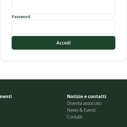
Password
Accedi
menti
Notizie e contatti
Diventa associato
News & Eventi
Contatti