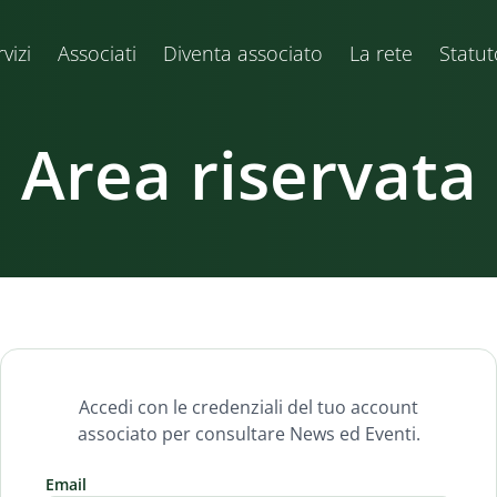
vizi
Associati
Diventa associato
La rete
Statut
Area riservata
Accedi con le credenziali del tuo account
associato per consultare News ed Eventi.
Email