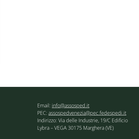
Email:
info@assosped.it
PEC:
assospedvenezia@pec.fedespedi.it
Indirizzo: Via delle Industrie, 19/C Edificio
Lybra – VEGA 30175 Marghera (VE)