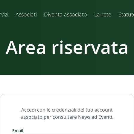
vizi
Associati
Diventa associato
La rete
Statut
Area riservata
Accedi con le credenziali del tuo account
associato per consultare News ed Eventi.
Email