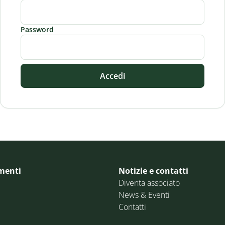
Password
Accedi
menti
Notizie e contatti
Diventa associato
News & Eventi
Contatti