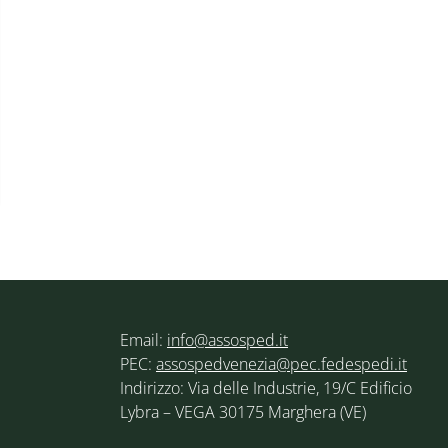
Email:
info@assosped.it
PEC:
assospedvenezia@pec.fedespedi.it
Indirizzo: Via delle Industrie, 19/C Edificio
Lybra – VEGA 30175 Marghera (VE)