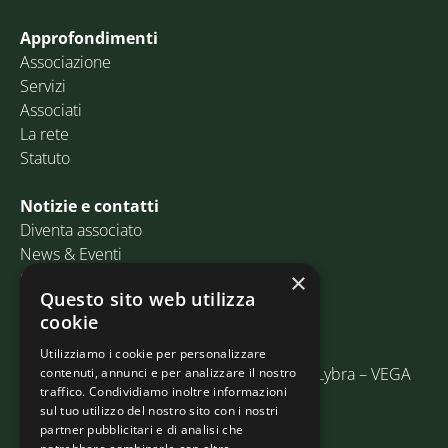
Approfondimenti
Associazione
Servizi
Associati
La rete
Statuto
Notizie e contatti
Diventa associato
News & Eventi
Contatti
×
Questo sito web utilizza
cookie
Email:
info@assosped.it
PEC:
assospedvenezia@pec.fedespedi.it
Utilizziamo i cookie per personalizzare
Indirizzo: Via delle Industrie, 19/C Edificio Lybra – VEGA
contenuti, annunci e per analizzare il nostro
traffico. Condividiamo inoltre informazioni
30175 Marghera (VE)
sul tuo utilizzo del nostro sito con i nostri
partner pubblicitari e di analisi che