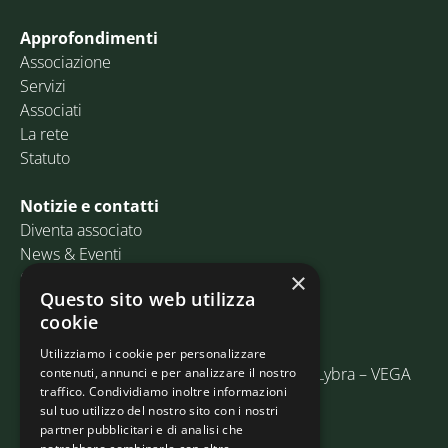
Approfondimenti
Associazione
Servizi
Associati
La rete
Statuto
Notizie e contatti
Diventa associato
News & Eventi
Contatti
×
Questo sito web utilizza
cookie
Email:
info@assosped.it
PEC:
assospedvenezia@pec.fedespedi.it
Utilizziamo i cookie per personalizzare
Indirizzo: Via delle Industrie, 19/C Edificio Lybra – VEGA
contenuti, annunci e per analizzare il nostro
traffico. Condividiamo inoltre informazioni
30175 Marghera (VE)
sul tuo utilizzo del nostro sito con i nostri
partner pubblicitari e di analisi che