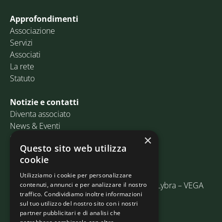
Approfondimenti
Associazione
Servizi
Associati
La rete
Statuto
Notizie e contatti
Diventa associato
News & Eventi
Contatti
×
Questo sito web utilizza
cookie
Email:
info@assosped.it
PEC:
assospedvenezia@pec.fedespedi.it
Utilizziamo i cookie per personalizzare
Indirizzo: Via delle Industrie, 19/C Edificio Lybra – VEGA
contenuti, annunci e per analizzare il nostro
traffico. Condividiamo inoltre informazioni
30175 Marghera (VE)
sul tuo utilizzo del nostro sito con i nostri
partner pubblicitari e di analisi che