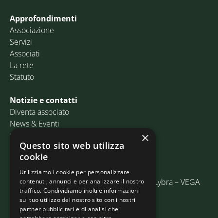
Approfondimenti
Associazione
Servizi
Associati
La rete
Statuto
Notizie e contatti
Diventa associato
News & Eventi
Contatti
×
Questo sito web utilizza
cookie
Email:
info@assosped.it
PEC:
assospedvenezia@pec.fedespedi.it
Utilizziamo i cookie per personalizzare
Indirizzo: Via delle Industrie, 19/C Edificio Lybra – VEGA
contenuti, annunci e per analizzare il nostro
traffico. Condividiamo inoltre informazioni
30175 Marghera (VE)
sul tuo utilizzo del nostro sito con i nostri
partner pubblicitari e di analisi che