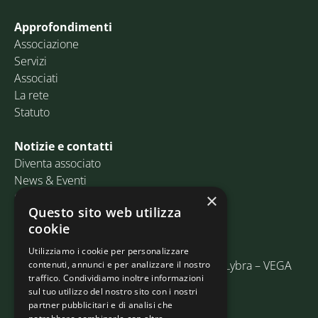
Approfondimenti
Associazione
Servizi
Associati
La rete
Statuto
Notizie e contatti
Diventa associato
News & Eventi
Contatti
×
Questo sito web utilizza
cookie
Email:
info@assosped.it
PEC:
assospedvenezia@pec.fedespedi.it
Utilizziamo i cookie per personalizzare
Indirizzo: Via delle Industrie, 19/C Edificio Lybra – VEGA
contenuti, annunci e per analizzare il nostro
traffico. Condividiamo inoltre informazioni
30175 Marghera (VE)
sul tuo utilizzo del nostro sito con i nostri
partner pubblicitari e di analisi che