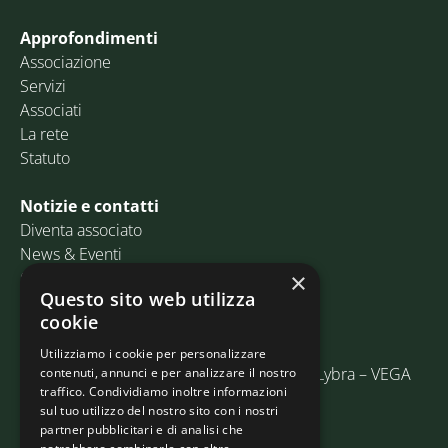
Approfondimenti
Associazione
Servizi
Associati
La rete
Statuto
Notizie e contatti
Diventa associato
News & Eventi
Contatti
×
Questo sito web utilizza
cookie
Email:
info@assosped.it
PEC:
assospedvenezia@pec.fedespedi.it
Utilizziamo i cookie per personalizzare
Indirizzo: Via delle Industrie, 19/C Edificio Lybra – VEGA
contenuti, annunci e per analizzare il nostro
traffico. Condividiamo inoltre informazioni
30175 Marghera (VE)
sul tuo utilizzo del nostro sito con i nostri
partner pubblicitari e di analisi che