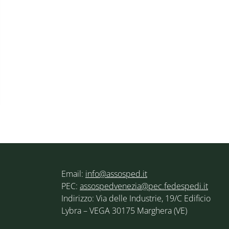
Email:
info@assosped.it
PEC:
assospedvenezia@pec.fedespedi.it
Indirizzo: Via delle Industrie, 19/C Edificio
Lybra – VEGA 30175 Marghera (VE)