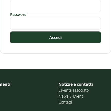
Password
Accedi
menti
Notizie e contatti
Diventa associato
News & Eventi
Contatti